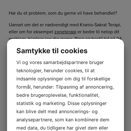
Har du et problem, som du gerne vil have behandlet?
Uanset om det er nødvendigt med Kranio-Sakral Terapi,
eller om for eksempel
zoneterapi
er bedre til netop dit
problem, hjælper jeg dig gerne. Ring og bestil tid på
24
26 46 54
. Er du i tvivl om hvilken terapiform, som
Samtykke til cookies
passer bedst? Det er ingen hindring. På den første
session tager vi en snak, og her vil jeg hjælpe med at
Vi og vores samarbejdspartnere bruger
guide dig til den bedst egnede terapi.
teknologier, herunder cookies, til at
indsamle oplysninger om dig til forskellige
formål, herunder: Tilpasning af annoncering,
Uddannelse
bedre brugeroplevelse, funktionalitet,
statistik og marketing. Disse oplysninger
KST-Akademiet v/Trine Rosenberg
kan blive delt med annoncerings- og
KST I, II, III, IV, V, VI
analysepartnere, som kan kombinere dem
Børn og KST I,II
Ret Ryg og Nakke I, II, III
med data, du tidligere har givet dem eller