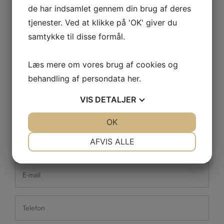
Upledger Institute Scandinavia
de har indsamlet gennem din brug af deres
KST I, II
tjenester. Ved at klikke på 'OK' giver du
Somatic Emotional Release I, II
samtykke til disse formål.
KIWI-Terapi
Børn og KST I, II
Læs mere om vores brug af cookies og
behandling af persondata
her
.
Kontaktformular
VIS
DETALJER
JA
NEJ
OK
JA
NEJ
Navn
NØDVENDIGE
PRÆFERENCER
AFVIS ALLE
*
JA
NEJ
JA
NEJ
E-
MARKETING
STATISTIK
mail
*
Telefon
*