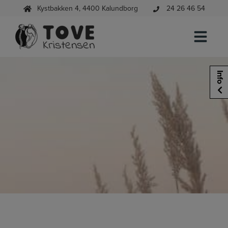
Hop
Kystbakken 4, 4400 Kalundborg
24 26 46 54
til
indholdet
Info