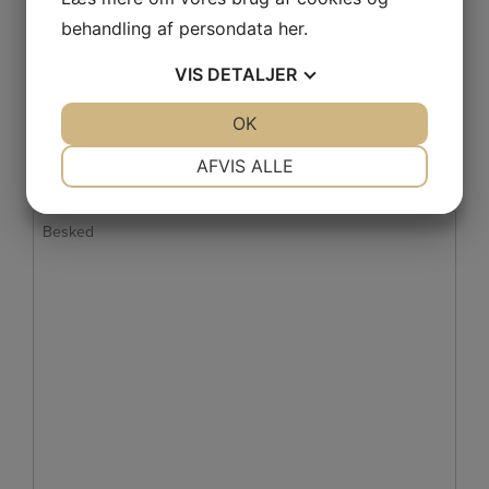
Navn
behandling af persondata
her
.
*
VIS
DETALJER
E-
mail
JA
NEJ
OK
JA
NEJ
*
Telefon
NØDVENDIGE
PRÆFERENCER
AFVIS ALLE
*
JA
NEJ
JA
NEJ
Besked
MARKETING
STATISTIK
*