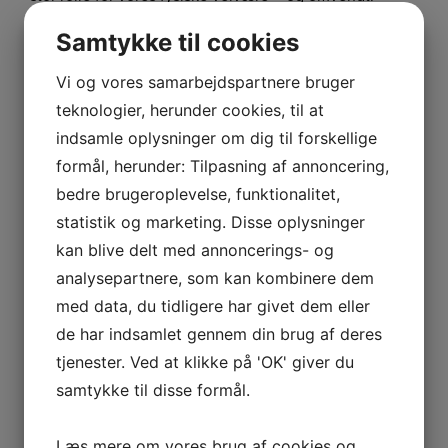
Derfor starter en behandling hos Tove Kristensen altid
Samtykke til cookies
med en samtale om dine problemer, så vi kan finde den
helt rigtige behandling til dig. Hvad enten det er
Vi og vores samarbejdspartnere bruger
Biodynamisk Kranio-Sakral Terapi,
Zoneterapi
,
Sedona
teknologier, herunder cookies, til at
Terapi
eller
organmassage
.
indsamle oplysninger om dig til forskellige
formål, herunder: Tilpasning af annoncering,
bedre brugeroplevelse, funktionalitet,
Uddannelse:
statistik og marketing. Disse oplysninger
kan blive delt med annoncerings- og
Craniosacral Boidynamics Bridging Course v/ Katherine
analysepartnere, som kan kombinere dem
Ukleja
med data, du tidligere har givet dem eller
de har indsamlet gennem din brug af deres
tjenester. Ved at klikke på 'OK' giver du
Kontaktformular
samtykke til disse formål.
Læs mere om vores brug af cookies og