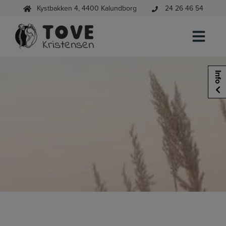
Hop
Kystbakken 4, 4400 Kalundborg
24 26 46 54
til
indholdet
Info